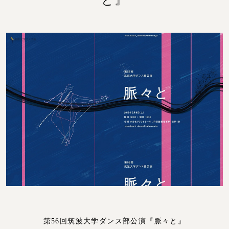
と』
第56回筑波大学ダンス部公演『脈々と』