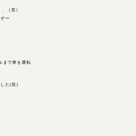
り、、（笑）
うぞー
ルまで車を運転
した(笑)
、