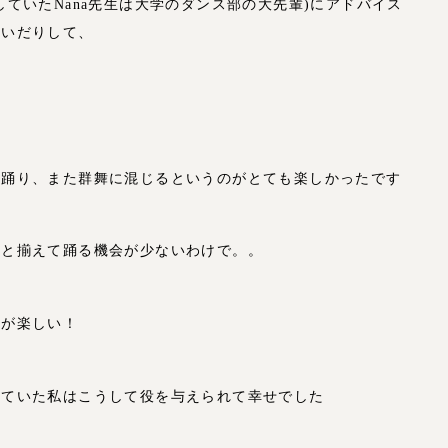
ていたNana先生は大学のダンス部の大先輩)にアドバイス
仰いだりして、
に踊り、また群舞に混じるというのがとても楽しかったです
人と揃えて踊る機会が少ないわけで。。
のが楽しい！
っていた私はこうして役を与えられて幸せでした