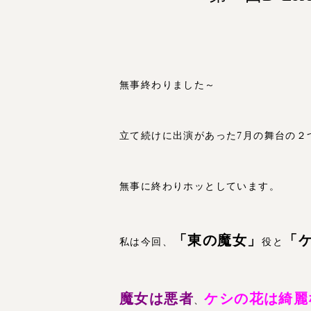
無事終わりました～
立て続けに出演があった7月の舞台の２
無事に終わりホッとしています。
「東の魔女」
「
私は今回、
役と
魔女は悪者
ケシの花は綺麗
、