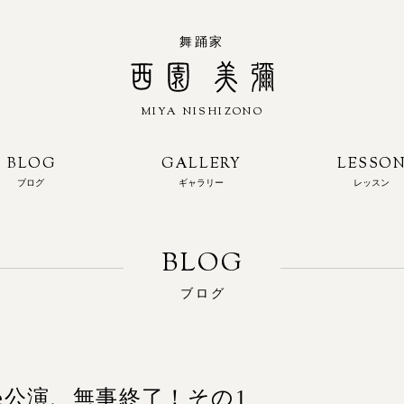
舞踊家
MIYA NISHIZONO
西園 美彌
BLOG
GALLERY
LESSO
ブログ
ギャラリー
レッスン
ブログ
ife公演、無事終了！その1